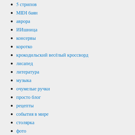
5 стрипов
MIDI баян
аврора
ИИшница
консервы
коротко
крокодильский весёлый кроссворд
лисапед
литература
музыка
очумелые ручки
просто блог
рецепты
события в мире
столярка
фото