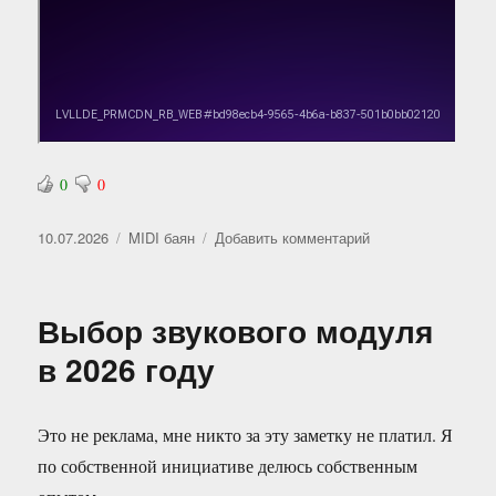
0
0
Опубликовано
Рубрики
к
10.07.2026
MIDI баян
Добавить комментарий
записи
В
первом
Выбор звукового модуля
приближении
—
в 2026 году
выучил
вступление
Это не реклама, мне никто за эту заметку не платил. Я
по собственной инициативе делюсь собственным