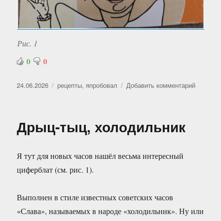
Рис. 1
0
0
Опубликовано
Рубрики
к
24.06.2026
рецепты
,
япробовал
Добавить комментарий
записи
Потряс
запах
Дрыц-тыц, холодильник
Я тут для новых часов нашёл весьма интересный
циферблат (см. рис. 1).
Выполнен в стиле известных советских часов
«Слава», называемых в народе «холодильник». Ну или