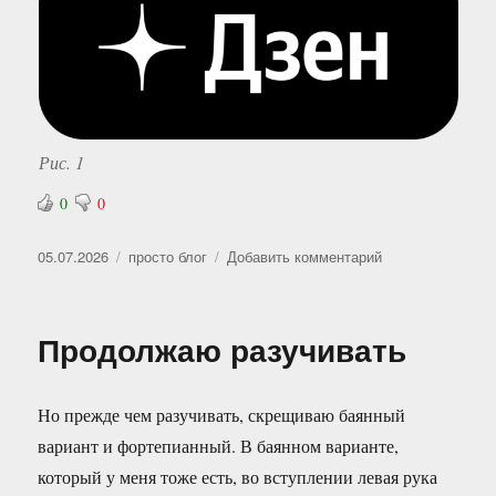
Рис. 1
0
0
Опубликовано
Рубрики
к
05.07.2026
просто блог
Добавить комментарий
записи
Не
смогли
Продолжаю разучивать
Но прежде чем разучивать, скрещиваю баянный
вариант и фортепианный. В баянном варианте,
который у меня тоже есть, во вступлении левая рука