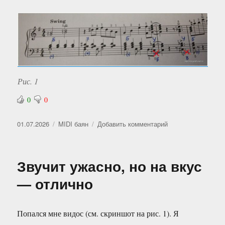
Рис. 1
0
0
Опубликовано
Рубрики
к
01.07.2026
MIDI баян
Добавить комментарий
записи
Продолжаю
разучивать
Звучит ужасно, но на вкус
— отлично
Попался мне видос (см. скриншот на рис. 1). Я