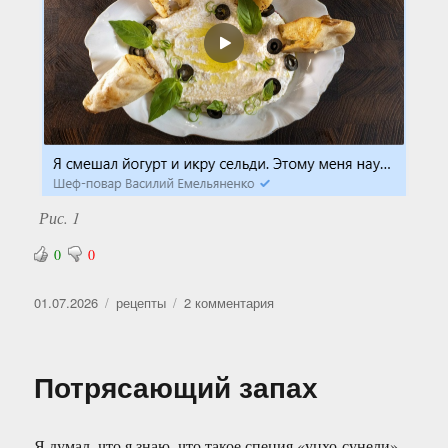
Рис. 1
0
0
Опубликовано
Рубрики
к
01.07.2026
рецепты
2 комментария
записи
Звучит
ужасно,
Потрясающий запах
но
на
вкус
Я думал, что я знаю, что такое специя «уцхо-сунели»