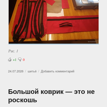
Рис. 1
+1
0
Опубликовано
Рубрики
к
24.07.2026
шитьё
Добавить комментарий
записи
Школьный
рюкзак
Большой коврик — это не
—
2026
роскошь