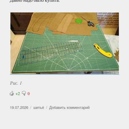
Рис. 1
+2
0
Опубликовано
Рубрики
к
19.07.2026
шитьё
Добавить комментарий
записи
Большой
коврик