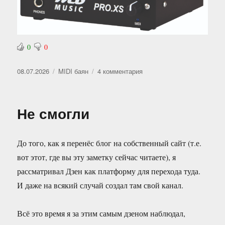
0
0
Опубликовано
Рубрики
к
08.07.2026
MIDI баян
4 комментария
записи
Выбор
звукового
Не смогли
модуля
в
2026
До того, как я перенёс блог на собственный сайт (т.е.
году
вот этот, где вы эту заметку сейчас читаете), я
рассматривал Дзен как платформу для перехода туда.
И даже на всякий случай создал там свой канал.
Всё это время я за этим самым дзеном наблюдал,