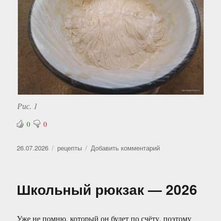
Рис. 1
0
0
Опубликовано
Рубрики
к
26.07.2026
рецепты
Добавить комментарий
записи
Дрожжевое
тесто
Школьный рюкзак — 2026
в
холодильнике
Уже не помню, который он будет по счёту, поэтому