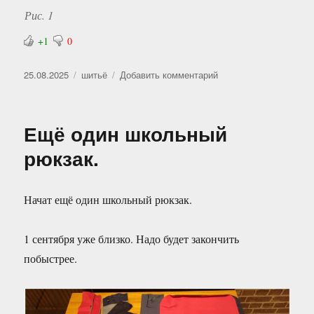
Рис. 1
+1
0
Опубликовано
Рубрики
к
25.08.2025
шитьё
Добавить комментарий
записи
Ещё
один
Ещё один школьный
школьный
рюкзак
рюкзак.
—
2
Начат ещё один школьный рюкзак.
1 сентября уже близко. Надо будет закончить
побыстрее.