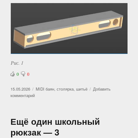
Рис. 1
0
0
Опубликовано
Рубрики
15.05.2026
MIDI баян
,
столярка
,
шитьё
Добавить
к
комментарий
записи
Связь
ремёсел
Ещё один школьный
рюкзак — 3