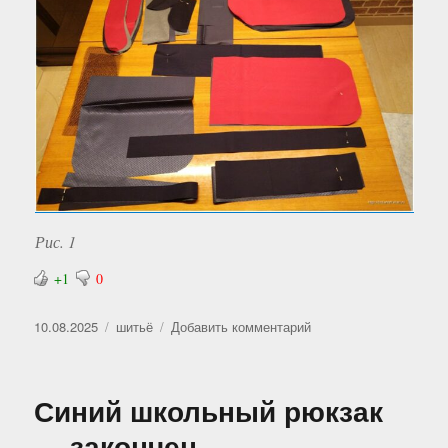
Рис. 1
+1
0
Опубликовано
Рубрики
к
10.08.2025
шитьё
Добавить комментарий
записи
Ещё
один
Синий школьный рюкзак
школьный
рюкзак.
— закончен