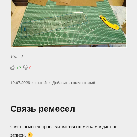
Рис. 1
+2
0
Опубликовано
Рубрики
к
19.07.2026
шитьё
Добавить комментарий
записи
Большой
коврик
Связь ремёсел
—
это
не
Связь ремёсел прослеживается по меткам в данной
роскошь
записи.