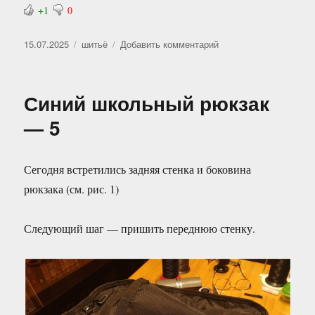
+1
0
Опубликовано
Рубрики
к
15.07.2025
шитьё
Добавить комментарий
записи
Синий
школьный
Синий школьный рюкзак
рюкзак
—
— 5
6
Сегодня встретились задняя стенка и боковина
рюкзака (см. рис. 1)
Следующий шаг — пришить переднюю стенку.