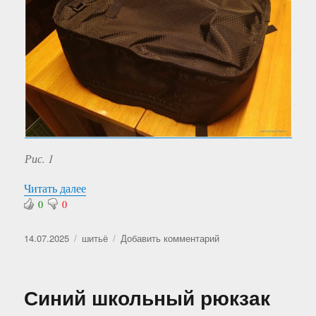
Рис. 1
«Синий школьный рюкзак — 5»
Читать далее
0
0
Опубликовано
Рубрики
к
14.07.2025
шитьё
Добавить комментарий
записи
Синий
школьный
Синий школьный рюкзак
рюкзак
—