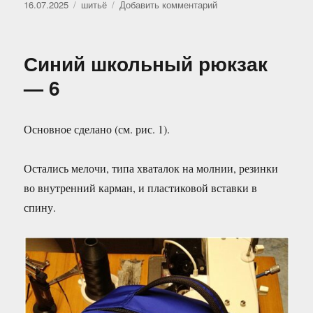
Опубликовано
Рубрики
к
16.07.2025
шитьё
Добавить комментарий
записи
Синий
школьный
Синий школьный рюкзак
рюкзак
—
— 6
закончен
Основное сделано (см. рис. 1).
Остались мелочи, типа хваталок на молнии, резинки
во внутренний карман, и пластиковой вставки в
спину.