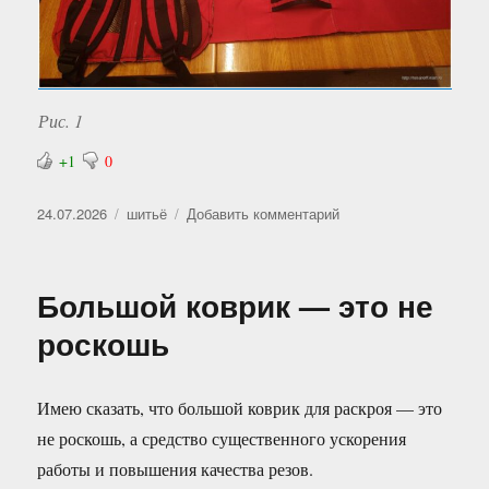
Рис. 1
+1
0
Опубликовано
Рубрики
к
24.07.2026
шитьё
Добавить комментарий
записи
Школьный
рюкзак
Большой коврик — это не
—
2026
роскошь
Имею сказать, что большой коврик для раскроя — это
не роскошь, а средство существенного ускорения
работы и повышения качества резов.