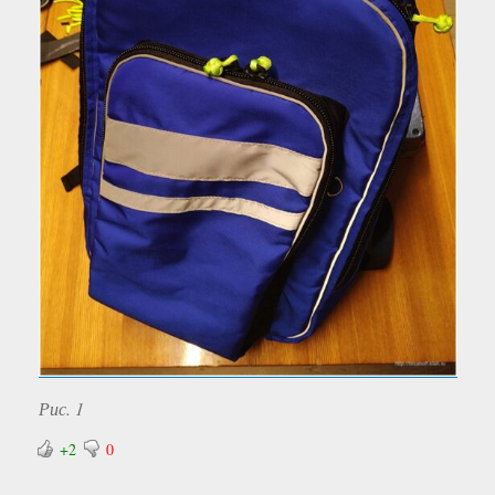
Рис. 1
+2
0