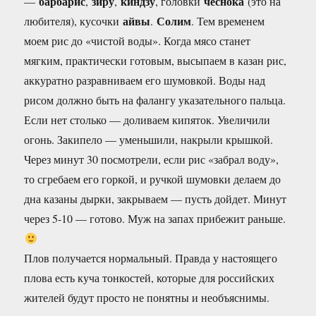
барбарис
зиру
киндзу
чеснока
—
,
,
, головки
(это на
айвы
Солим
любителя), кусочки
.
. Тем временем
моем рис до «чистой воды». Когда мясо станет
мягким, практически готовым, высыпаем в казан рис,
аккуратно разравниваем его шумовкой. Воды над
рисом должно быть на фалангу указательного пальца.
Если нет столько — доливаем кипяток. Увеличили
огонь. Закипело — уменьшили, накрыли крышкой.
Через минут 30 посмотрели, если рис «забрал воду»,
то сгребаем его горкой, и ручкой шумовки делаем до
дна казаны дырки, закрываем — пусть дойдет. Минут
через 5-10 — готово. Муж на запах прибежит раньше.
Плов получается нормальный. Правда у настоящего
плова есть куча тонкостей, которые для российских
жителей будут просто не понятны и необъяснимы.