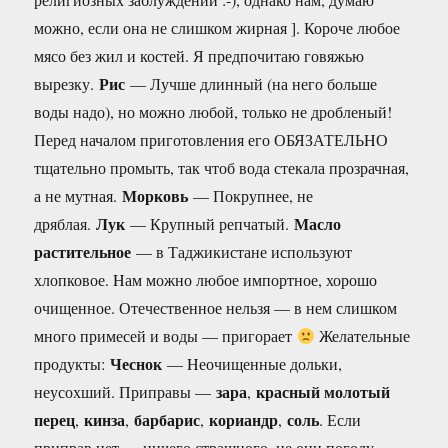
можно, если она не слишком жирная ]. Короче любое
мясо без жил и костей. Я предпочитаю говяжью
Рис
вырезку.
— Лучше длинный (на него больше
воды надо), но можно любой, только не дробленый!
Перед началом приготовления его ОБЯЗАТЕЛЬHО
тщательно промыть, так чтоб вода стекала прозрачная,
Морковь
а не мутная.
— Покрупнее, не
Лук
Масло
дряблая.
— Крупный репчатый.
растительное
— в Таджикистане используют
хлопковое. Hам можно любое импортное, хорошо
очищенное. Отечественное нельзя — в нем слишком
много примесей и воды — пригорает
Желательные
Чеснок
продукты:
— Hеочищенные дольки,
зара
красный молотый
неусохший. Приправы —
,
перец
кинза
барбарис
кориандр
соль
,
,
,
,
. Если
приправ нет — ничего страшного, не они погоду