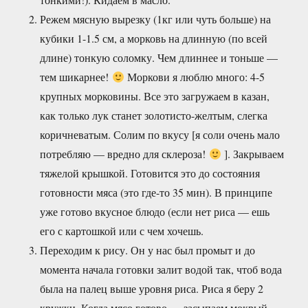
Режем мясную вырезку (1кг или чуть больше) на
кубики 1-1.5 см, а морковь на длинную (по всей
длине) тонкую соломку. Чем длиннее и тоньше —
тем шикарнее!
Моркови я люблю много: 4-5
крупных морковины. Все это загружаем в казан,
как только лук станет золотисто-желтым, слегка
коричневатым. Солим по вкусу [я соли очень мало
потребляю — вредно для склероза!
]. Закрываем
тяжелой крышкой. Готовится это до состояния
готовности мяса (это где-то 35 мин). В принципе
уже готово вкусное блюдо (если нет риса — ешь
его с картошкой или с чем хочешь.
Переходим к рису. Он у нас был промыт и до
момента начала готовки залит водой так, чтоб вода
была на палец выше уровня риса. Риса я беру 2
кружки. Когда мясо готово — засыпаем мокрый