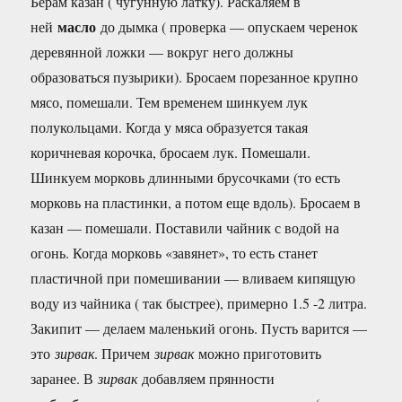
Берам казан ( чугунную латку). Раскаляем в
масло
ней
до дымка ( проверка — опускаем черенок
деревянной ложки — вокруг него должны
образоваться пузырики). Бросаем порезанное крупно
мясо, помешали. Тем временем шинкуем лук
полукольцами. Когда у мяса образуется такая
коричневая корочка, бросаем лук. Помешали.
Шинкуем морковь длинными брусочками (то есть
морковь на пластинки, а потом еще вдоль). Бросаем в
казан — помешали. Поставили чайник с водой на
огонь. Когда морковь «завянет», то есть станет
пластичной при помешивании — вливаем кипящую
воду из чайника ( так быстрее), примерно 1.5 -2 литра.
Закипит — делаем маленький огонь. Пусть варится —
это
зирвак
. Причем
зирвак
можно приготовить
заранее. В
зирвак
добавляем прянности