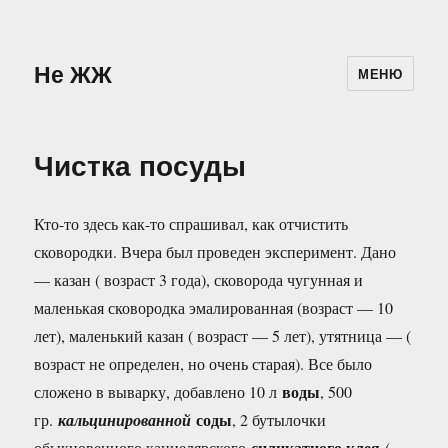
Не ЖЖ
МЕНЮ
Чистка посуды
Кто-то здесь как-то спрашивал, как отчистить
сковородки. Вчера был проведен эксперимент. Дано
— казан ( возраст 3 года), сковорода чугунная и
маленькая сковородка эмалированная (возраст — 10
лет), маленький казан ( возраст — 5 лет), утятница — (
возраст не определен, но очень старая). Все было
воды
сложено в выварку, добавлено 10 л
, 500
соды
гр.
кальцинированной
, 2 бутылочки
силикатного клея
обыкновенного канцелярского
(