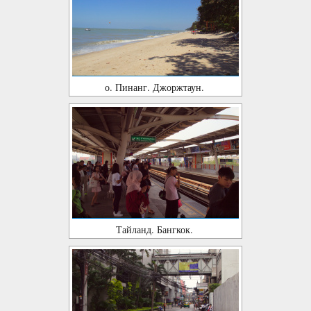
о. Пинанг. Джоржтаун.
Тайланд. Бангкок.