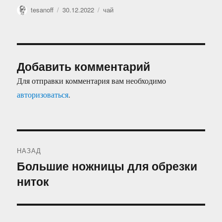
Автор
Опубликовано
Рубрики
tesanoff
30.12.2022
чай
Добавить комментарий
Для отправки комментария вам необходимо
авторизоваться
.
Навигация
НАЗАД
по
Большие ножницы для обрезки
Предыдущая
ниток
запись:
записям