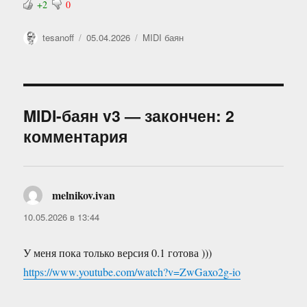
+2
0
Автор
Опубликовано
Рубрики
tesanoff
05.04.2026
MIDI баян
MIDI-баян v3 — закончен: 2
комментария
melnikov.ivan
:
10.05.2026 в 13:44
У меня пока только версия 0.1 готова )))
https://www.youtube.com/watch?v=ZwGaxo2g-io