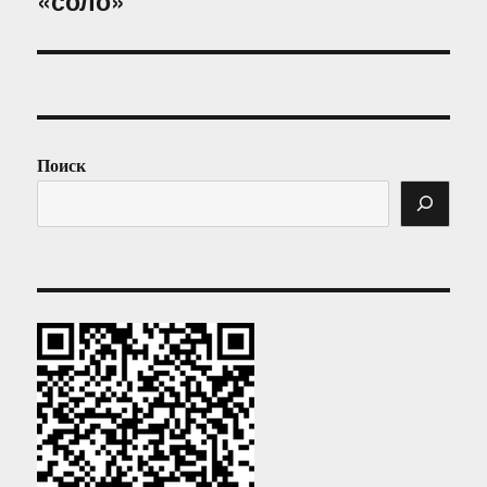
«соло»
Поиск