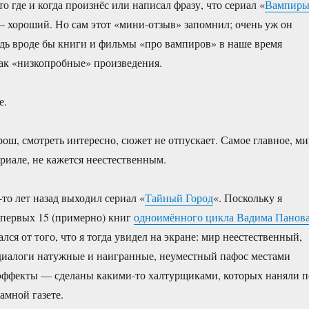
о где и когда произнёс или написал фразу, что сериал «
Вампир
— хороший. Но сам этот «мини-отзыв» запомнил; очень уж он
едь вроде бы книги и фильмы «про вампиров» в наше время
ак «низкопробные» произведения.
е.
рош, смотреть интересно, сюжет не отпускает. Самое главное, ми
риале, не кажется неестественным.
то лет назад выходил сериал «
Тайный Город
«. Поскольку я
 первых 15 (примерно) книг
одноимённого цикла Вадима Панов
ался от того, что я тогда увидел на экране: мир неестественный,
диалоги натужные и наигранные, неуместный пафос местами
эффекты — сделаны какими-то халтурщиками, которых наняли п
амной газете.