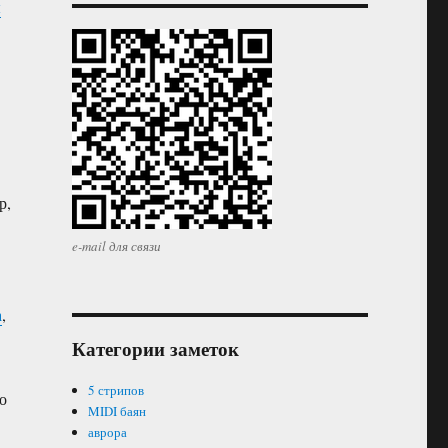
ы
р,
e-mail для связи
а
,
Категории заметок
5 стрипов
о
MIDI баян
аврора