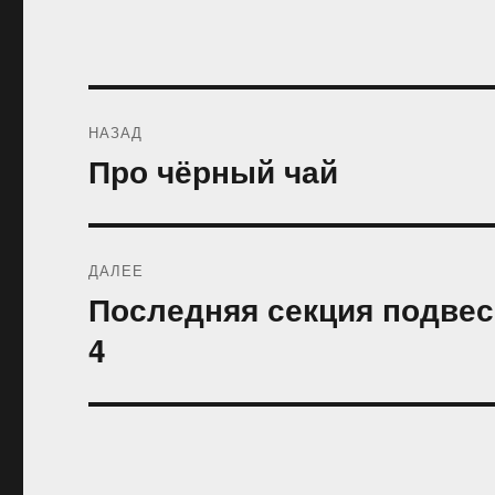
Навигация
НАЗАД
по
Про чёрный чай
Предыдущая
запись:
записям
ДАЛЕЕ
Последняя секция подвес
Следующая
запись:
4