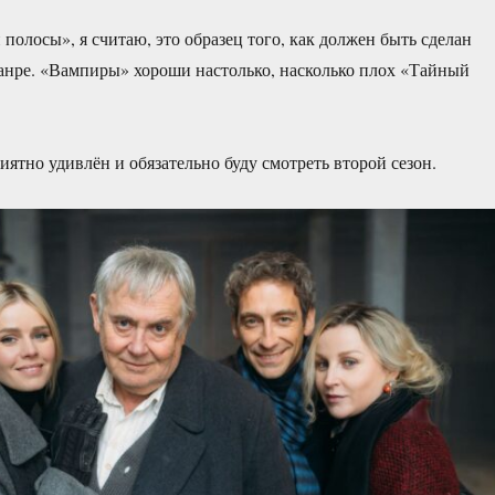
полосы», я считаю, это образец того, как должен быть сделан
анре. «Вампиры» хороши настолько, насколько плох «Тайный
иятно удивлён и обязательно буду смотреть второй сезон.