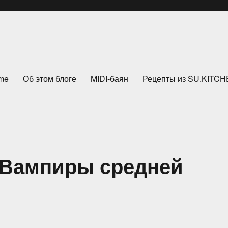
me
Об этом блоге
MIDI-баян
Рецепты из SU.KITC
«Вампиры средней