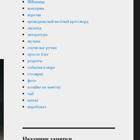
ИИшница
консервы
коротко
крокодильский весёлый кроссворд
лисапед
литература
музыка
очумелые ручки
просто блог
рецепты
события в мире
столярка
фото
хозяйке на заметку
чай
шитьё
япробовал
Недавние заметки