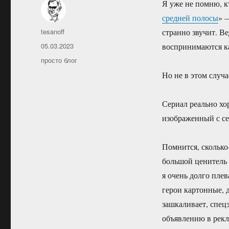
Я уже не помню, кт
средней полосы
» 
Автор
tesanoff
странно звучит. В
Опубликовано
05.03.2023
воспринимаются к
Рубрики
просто блог
Но не в этом случа
Сериал реально хо
изображенный с се
Помнится, сколько-
большой ценитель
я очень долго плев
герои картонные, 
зашкаливает, спец
объявлению в рекл