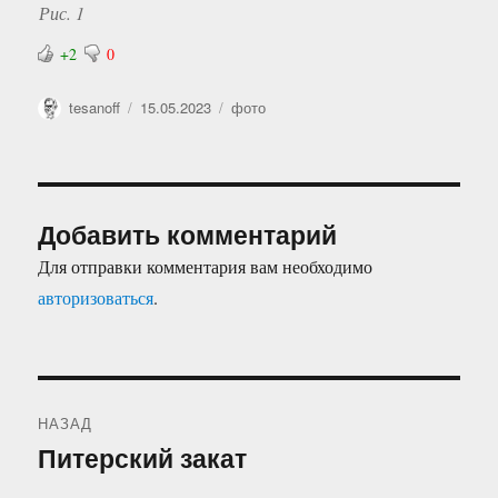
Рис. 1
+2
0
Автор
Опубликовано
Рубрики
tesanoff
15.05.2023
фото
Добавить комментарий
Для отправки комментария вам необходимо
авторизоваться
.
Навигация
НАЗАД
по
Питерский закат
Предыдущая
запись:
записям