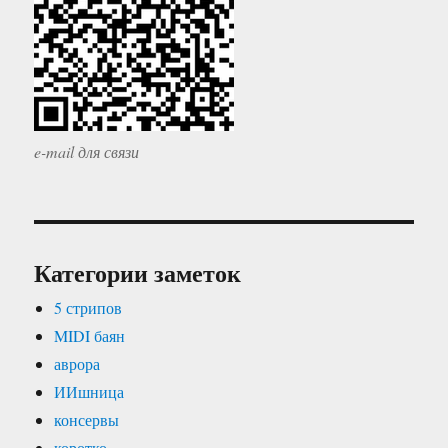
e-mail для связи
Категории заметок
5 стрипов
MIDI баян
аврора
ИИшница
консервы
коротко