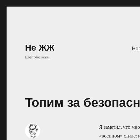
Не ЖЖ
Ho
Блог обо всём.
Топим за безопас
Я заметил, что мно
«военном» стиле: 