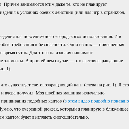
 Причём занимаются этим даже те, кто не планирует
изделия в условиях боевых действий (или для игр в страйкбол,
зделия для повседнемного «городского» использования. И в
особые требования к безопасности. Одно из них — повышенная
ое время суток. Для этого на изделия нашивают
е элементы. В простейшем случае — это световозвращающие
с. 1).
 что существует световозвращающий кант (слева на рис. 1). Я его
л и вчера получил. Моя швейная машинка изначально
я пришивания подобных кантов (
в этом видео подробно показано
 Думаю, что очередной рюкзак, который я планирую в ближайшее
ким кантом будет выглядеть сногсшибательно.