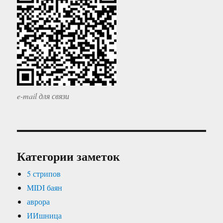
e-mail для связи
Категории заметок
5 стрипов
MIDI баян
аврора
ИИшница