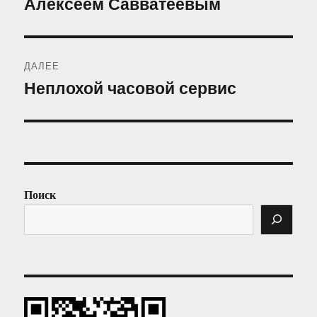
Алексеем Савватеевым
запись:
записям
ДАЛЕЕ
Неплохой часовой сервис
Следующая
запись:
Поиск