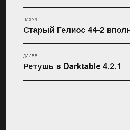
Навигация
НАЗАД
по
Старый Гелиос 44-2 вполн
Предыдущая
запись:
записям
ДАЛЕЕ
Ретушь в Darktable 4.2.1
Следующая
запись: