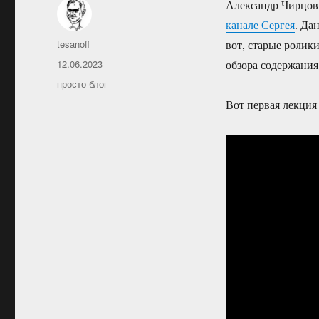
Александр Чирцов
канале Сергея
. Да
Автор
tesanoff
вот, старые ролики
Опубликовано
12.06.2023
обзора содержани
Рубрики
просто блог
Вот первая лекция