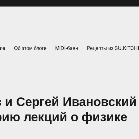
me
Об этом блоге
MIDI-баян
Рецепты из SU.KITC
 и Сергей Ивановский
рию лекций о физике