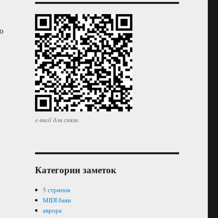
о
e-mail для связи
Категории заметок
5 стрипов
MIDI баян
аврора