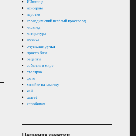
ИИшница
консервы
коротко
крокодильский весёлый кроссворд
лисапед
литература
музыка
очумелые ручки
просто блог
рецепты
события в мире
столярка
фото
хозяйке на заметку
чай
шитьё
япробовал
Недавние заметки