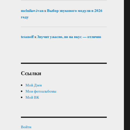
melnikov.ivan
Выбор звукового модуля в 2026
к
году
tesanoff
Звучит ужасно, но на вкус — отлично
к
Ссылки
Мой Дзен
Мои фотоальбомы
Мой ВК
Войти