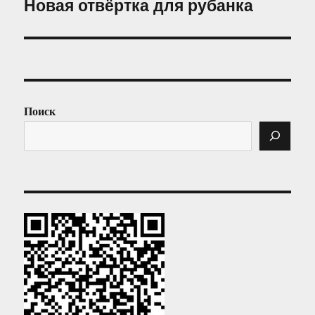
Новая отвёртка для рубанка
Следующая
запись:
Поиск