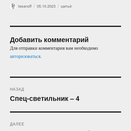
Автор
Опубликовано
Рубрики
tesanoff
05.10.2023
шитьё
Добавить комментарий
Для отправки комментария вам необходимо
авторизоваться
.
Навигация
НАЗАД
по
Спец-светильник – 4
Предыдущая
запись:
записям
ДАЛЕЕ