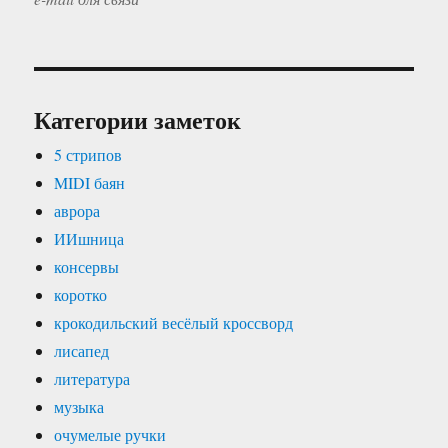
Категории заметок
5 стрипов
MIDI баян
аврора
ИИшница
консервы
коротко
крокодильский весёлый кроссворд
лисапед
литература
музыка
очумелые ручки