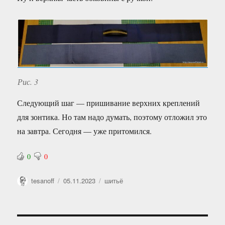
Рис. 3
Следующий шаг — пришивание верхних креплений
для зонтика. Но там надо думать, поэтому отложил это
на завтра. Сегодня — уже притомился.
0
0
Автор
Опубликовано
Рубрики
tesanoff
05.11.2023
шитьё