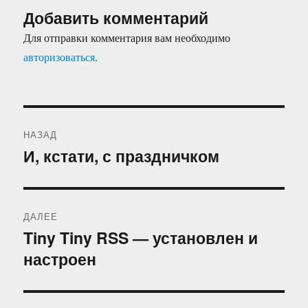
Добавить комментарий
Для отправки комментария вам необходимо
авторизоваться
.
Навигация
НАЗАД
по
И, кстати, с праздничком
Предыдущая
запись:
записям
ДАЛЕЕ
Tiny Tiny RSS — установлен и
Следующая
настроен
запись: