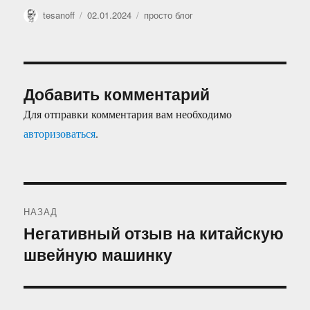
Автор
Опубликовано
Рубрики
tesanoff
02.01.2024
просто блог
Добавить комментарий
Для отправки комментария вам необходимо
авторизоваться
.
Навигация
НАЗАД
по
Негативный отзыв на китайскую
Предыдущая
швейную машинку
запись:
записям