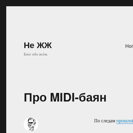
Не ЖЖ
Ho
Блог обо всём.
Про MIDI-баян
По следам
прошлой