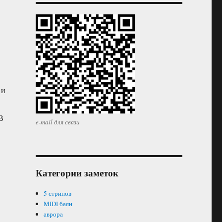
 и
В
e-mail для связи
Категории заметок
5 стрипов
MIDI баян
аврора