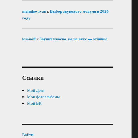
melnikov.ivan
Выбор звукового модуля в 2026
к
году
tesanoff
Звучит ужасно, но на вкус — отлично
к
Ссылки
Мой Дзен
Мои фотоальбомы
Мой ВК
Войти