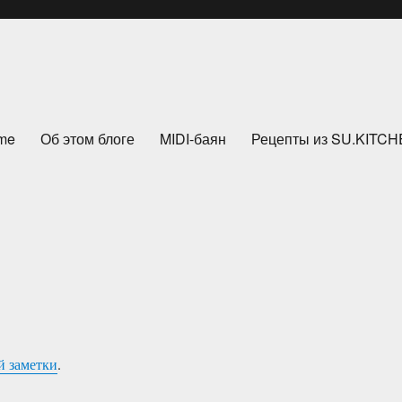
me
Об этом блоге
MIDI-баян
Рецепты из SU.KITC
 заметки
.