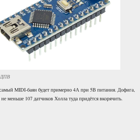
 КДПВ
 самый MIDI-баян будет примерно 4А при 5В питания. Дофига,
 не меньше 107 датчиков Холла туда придётся вкорячить.