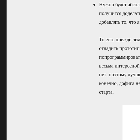
Нужно будет абсол
получится доделать
добавлять то, что я
То есть прежде че
отладить прототип
попрограммировать
весьма интересной
нет, поэтому луч
конечно, дофига н
старта.