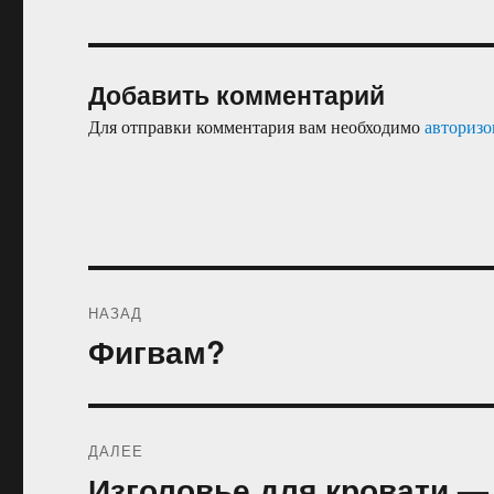
Добавить комментарий
Для отправки комментария вам необходимо
авторизо
Навигация
НАЗАД
по
Фигвам?
Предыдущая
запись:
записям
ДАЛЕЕ
Изголовье для кровати —
Следующая