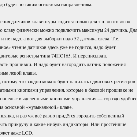
до будет по таким основным направлениям:
ения датчиков клавиатуры годится только для т.н. «готового»
ую клаву физически можно подключить максимум 24 датчика. Дл
и не надо, а вот для выборки надо 52 датчика слева. Т.е.
ое» чтение датчиков здесь уже не годится, надо будет
двиговые регистры типа 74HC165. И переписывать
сть прошивки. И надо будет нагородить датчик положения
има левой клавы.
, потому что заодно можно будет напихать сдвиговых регистров 
ратными кнопками управления, которые в базовой прошивке не
панель с выделенными кнопками управления — гораздо удобнее
а основной «музыкальной» клаве.
пьянка, и раз уж всё равно придётся городить собственный
быть прикручу и какие-нибудь индикаторы. Или простейшие
может даже LCD.