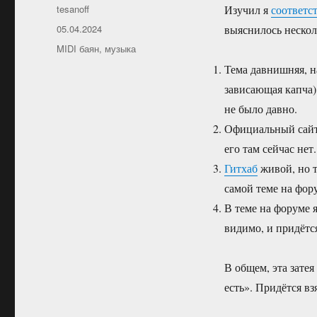
Автор
tesanoff
Изучил я
соответс
Опубликовано
05.04.2024
выяснилось нескол
Рубрики
MIDI баян
,
музыка
Тема давнишняя, на
зависающая капча)
не было давно.
Официальный сайт 
его там сейчас не
Гитхаб
живой, но т
самой теме на фор
В теме на форуме 
видимо, и придётся
В общем, эта затея
есть». Придётся в