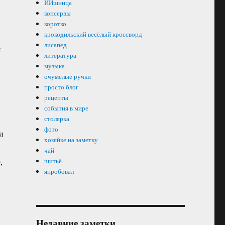
ИИшница
консервы
коротко
крокодильский весёлый кроссворд
лисапед
я
литература
музыка
очумелые ручки
просто блог
рецепты
события в мире
столярка
фото
и
хозяйке на заметку
чай
,
шитьё
япробовал
Недавние заметки