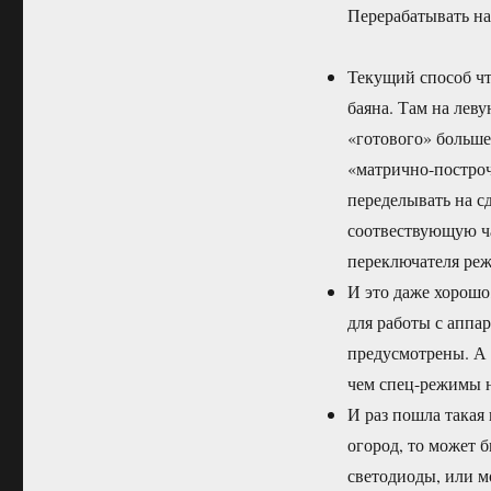
Перерабатывать на
Текущий способ чт
баяна. Там на лев
«готового» больше 
«матрично-построчн
переделывать на с
соотвествующую ча
переключателя реж
И это даже хорошо
для работы с аппа
предусмотрены. А 
чем спец-режимы н
И раз пошла такая 
огород, то может 
светодиоды, или 