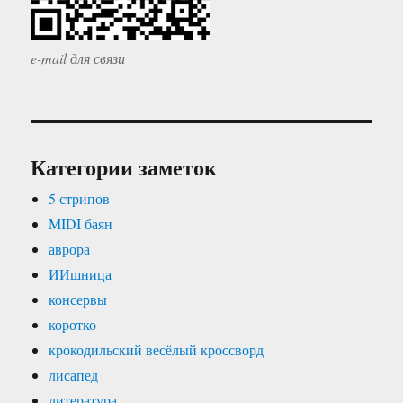
e-mail для связи
Категории заметок
5 стрипов
MIDI баян
аврора
ИИшница
консервы
коротко
крокодильский весёлый кроссворд
лисапед
литература