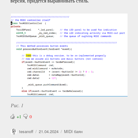
версия, придётся выравнивать стиль.
Рис. 1
+1
0
Автор
Опубликовано
Рубрики
tesanoff
21.04.2024
MIDI баян