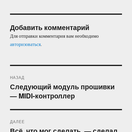
Добавить комментарий
Для отправки комментария вам необходимо
авторизоваться
.
Навигация
НАЗАД
по
Следующий модуль прошивки
Предыдущая
— MIDI-контроллер
запись:
записям
ДАЛЕЕ
Всё, что мог сделать, — сделал
Следующая