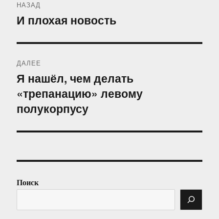
НАЗАД
по
И плохая новость
Предыдущая
запись:
записям
ДАЛЕЕ
Я нашёл, чем делать
Следующая
«трепанацию» левому
запись:
полукорпусу
Поиск