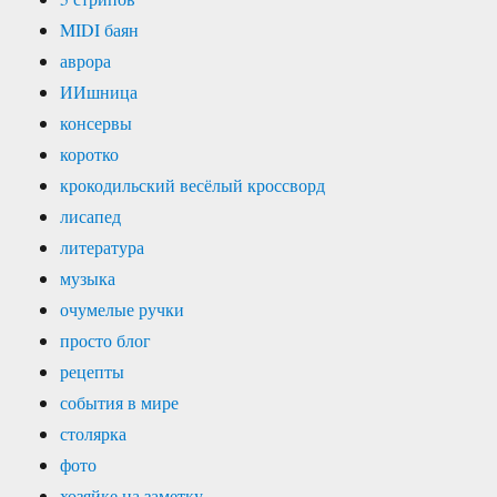
MIDI баян
аврора
ИИшница
консервы
коротко
крокодильский весёлый кроссворд
лисапед
литература
музыка
очумелые ручки
просто блог
рецепты
события в мире
столярка
фото
хозяйке на заметку