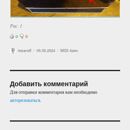
Рис. 1
0
0
Автор
Опубликовано
Рубрики
tesanoff
05.05.2024
MIDI баян
Добавить комментарий
Для отправки комментария вам необходимо
авторизоваться
.
Навигация