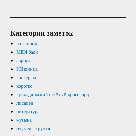
Категории заметок
5 стрипов
MIDI баян
аврора
ИИшница
консервы
коротко
крокодильский весёлый кроссворд
лисапед
литература
музыка
очумелые ручки