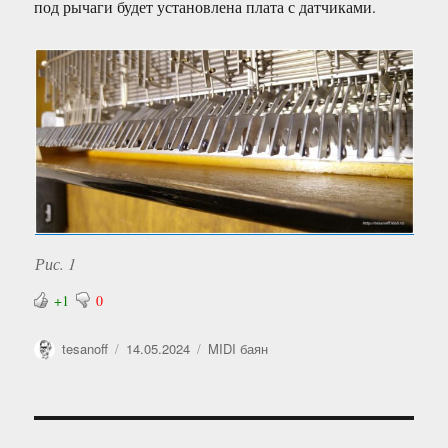
под рычаги будет установлена плата с датчиками.
Рис. 1
+1
0
Автор
Опубликовано
Рубрики
tesanoff
14.05.2024
MIDI баян