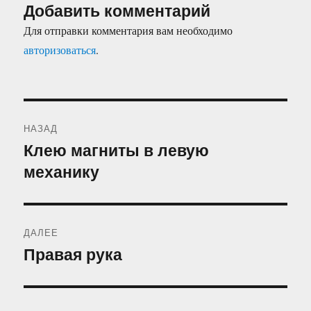
Добавить комментарий
Для отправки комментария вам необходимо
авторизоваться
.
Навигация
НАЗАД
по
Клею магниты в левую
Предыдущая
механику
запись:
записям
ДАЛЕЕ
Правая рука
Следующая
запись: