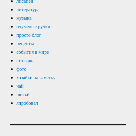
лисапед
литература
музыка
очумелые ручки
просто блог
рецепты
события в мире
столярка
фото
хозяйке на заметку
чай
шитьё
япробовал