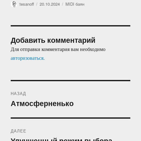
Автор
Опубликовано
Рубрики
tesanoff
20.10.2024
MIDI баян
Добавить комментарий
Для отправки комментария вам необходимо
авторизоваться
.
Навигация
НАЗАД
по
Атмосферненько
Предыдущая
запись:
записям
ДАЛЕЕ
Улучшенный режим выбора
Следующая