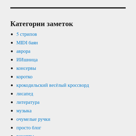
Категории заметок
5 стрипов
MIDI баян
аврора
ИИшница
консервы
коротко
крокодильский весёлый кроссворд
лисапед
литература
музыка
очумелые ручки
просто блог
рецепты