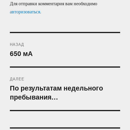
Для отправки комментария вам необходимо
авторизоваться
.
Навигация
НАЗАД
по
650 мА
Предыдущая
запись:
записям
ДАЛЕЕ
По результатам недельного
Следующая
пребывания…
запись: