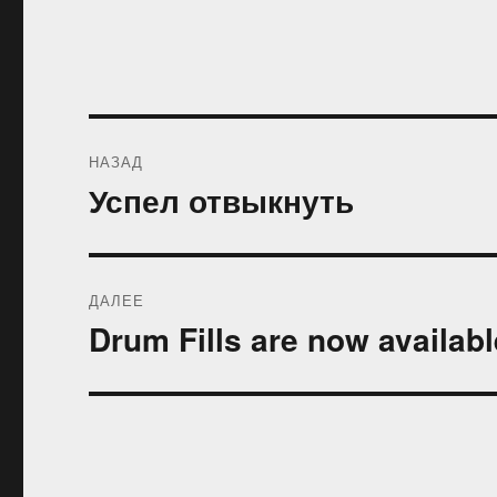
Навигация
НАЗАД
по
Успел отвыкнуть
Предыдущая
запись:
записям
ДАЛЕЕ
Drum Fills are now availabl
Следующая
запись: