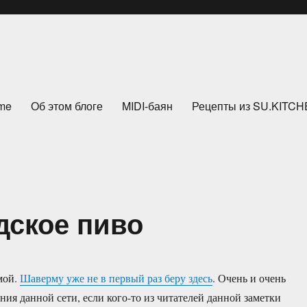
me
Об этом блоге
MIDI-баян
Рецепты из SU.KITC
дское пиво
мой.
Шаверму уже не в первый раз беру здесь
. Очень и очень
ния данной сети, если кого-то из читателей данной заметки