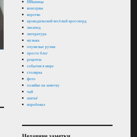
ИИшница
консервы
коротко
крокодильский весёлый кроссворд
лисапед
литература
музыка
очумелые ручки
просто блог
рецепты
события в мире
столярка
фото
хозяйке на заметку
чай
шитьё
япробовал
Недавние заметки