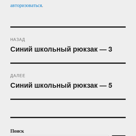
авторизоваться
.
Навигация
НАЗАД
по
Синий школьный рюкзак — 3
Предыдущая
запись:
записям
ДАЛЕЕ
Синий школьный рюкзак — 5
Следующая
запись:
Поиск