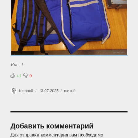
Рис. 1
+1
0
Автор
Опубликовано
Рубрики
tesanoff
13.07.2025
шитьё
Добавить комментарий
Для отправки комментария вам необходимо