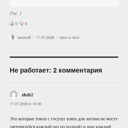
Рис. 1
0
0
Автор
Опубликовано
Рубрики
tesanoff
17.07.2025
просто блог
Не работает: 2 комментария
zhzh2
:
17.07.2025 в 16:30
Это которые токен с госулуг взять для логина не могут
(авторизуйся каждый раз по полной) и инн каждый