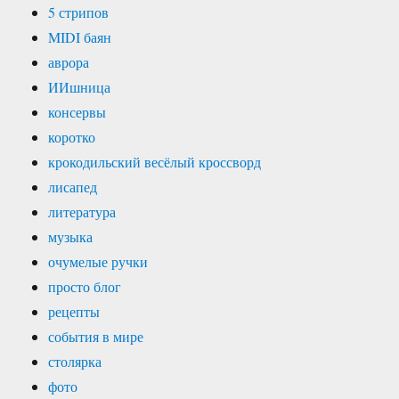
5 стрипов
MIDI баян
аврора
ИИшница
консервы
коротко
крокодильский весёлый кроссворд
лисапед
литература
музыка
очумелые ручки
просто блог
рецепты
события в мире
столярка
фото