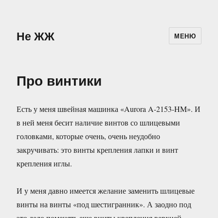
Не ЖЖ
МЕНЮ
Про винтики
Есть у меня швейная машинка «Aurora A-2153-HM». И
в ней меня бесит наличие винтов со шлицевыми
головками, которые очень, очень неудобно
закручивать: это винты крепления лапки и винт
крепления иглы.
И у меня давно имеется желание заменить шлицевые
винты на винты «под шестигранник». А заодно под
это дело поменять еще винты крепления верхней