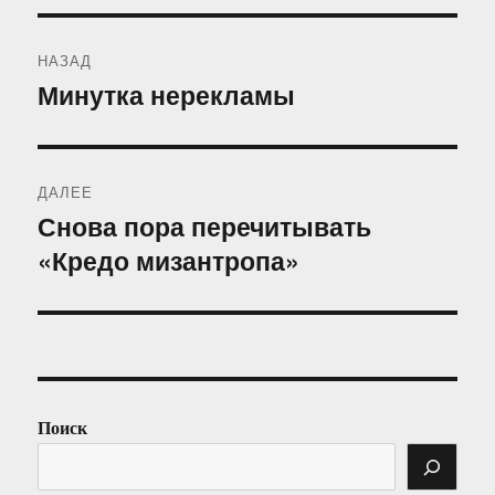
Навигация
НАЗАД
по
Минутка нерекламы
Предыдущая
запись:
записям
ДАЛЕЕ
Снова пора перечитывать
Следующая
«Кредо мизантропа»
запись:
Поиск