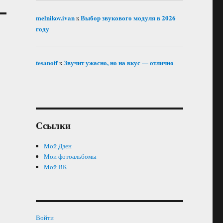
melnikov.ivan
Выбор звукового модуля в 2026
к
году
tesanoff
Звучит ужасно, но на вкус — отлично
к
Ссылки
Мой Дзен
Мои фотоальбомы
Мой ВК
Войти