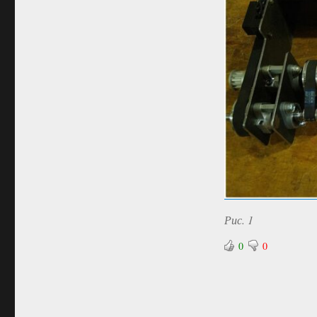
Рис. 1
0
0