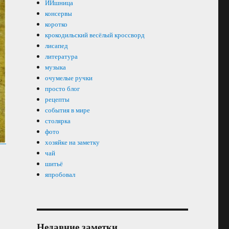
ИИшница
консервы
коротко
крокодильский весёлый кроссворд
лисапед
литература
музыка
очумелые ручки
просто блог
рецепты
события в мире
столярка
фото
хозяйке на заметку
чай
шитьё
япробовал
Недавние заметки