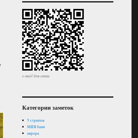
е
e-mail для связи
Категории заметок
5 стрипов
MIDI баян
аврора