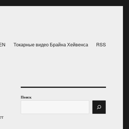
HEN
Токарные видео Брайна Хейвенса
RSS
Поиск
ет