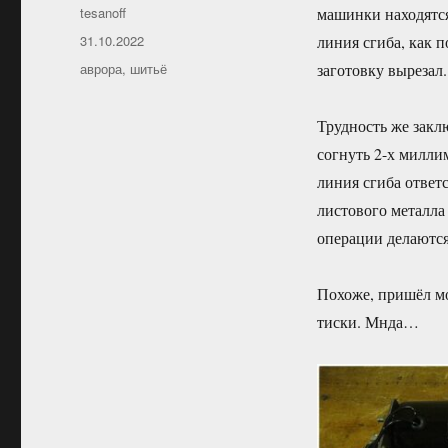
Автор
tesanoff
машинки находятся
Опубликовано
31.10.2022
линия сгиба, как п
Рубрики
аврора
,
шитьё
заготовку вырезал.
Трудность же заклю
согнуть 2-х милли
линия сгиба ответс
листового металла 
операции делаются
Похоже, пришёл мо
тиски. Мнда…