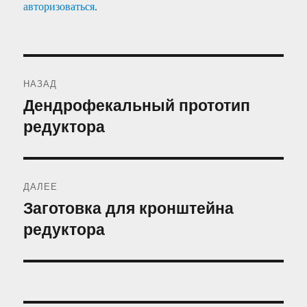
авторизоваться
.
Навигация
НАЗАД
по
Дендрофекальный прототип
Предыдущая
редуктора
запись:
записям
ДАЛЕЕ
Заготовка для кронштейна
Следующая
редуктора
запись: