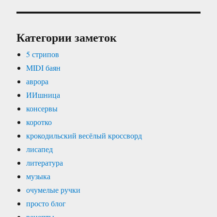
Категории заметок
5 стрипов
MIDI баян
аврора
ИИшница
консервы
коротко
крокодильский весёлый кроссворд
лисапед
литература
музыка
очумелые ручки
просто блог
рецепты