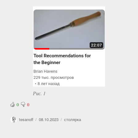
Рис. 1
0
0
Автор
Опубликовано
Рубрики
tesanoff
08.10.2023
столярка