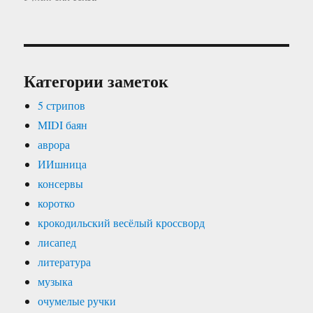
Категории заметок
5 стрипов
MIDI баян
аврора
ИИшница
консервы
коротко
крокодильский весёлый кроссворд
лисапед
литература
музыка
очумелые ручки