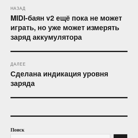
Навигация
НАЗАД
по
MIDI-баян v2 ещё пока не может
Предыдущая
играть, но уже может измерять
запись:
записям
заряд аккумулятора
ДАЛЕЕ
Сделана индикация уровня
Следующая
заряда
запись:
Поиск