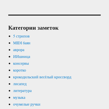
Категории заметок
5 стрипов
MIDI баян
аврора
ИИшница
консервы
коротко
крокодильский весёлый кроссворд
лисапед
литература
музыка
очумелые ручки