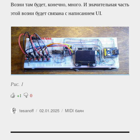
Возни там будет, конечно, много. И значительная часть
этой возни будет связана с написанием UI.
Рис. 1
+1
0
Автор
Опубликовано
Рубрики
tesanoff
02.01.2025
MIDI баян